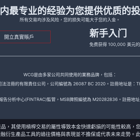
内最专业的经验为您提供优质的
所有交易均涉及风险，您的损失可能大于您的入金。
新手入门
開立真實賬戶
免费获得 100,000 美
WCG是由多家公司共同使用的業務品牌，包括：
責任公司，公司編號為 26087 BC 2020。註冊地址是：The Financial Se
析中心(FINTRAC)監管，MSB牌照編號為 M20282836。註冊地址是： 150-104
產品，其使用槓桿交易的屬性導致本金快速虧損的可能性較高，
金融衍生產品工具的過往價格與表現並不擔保或代表未來走勢。