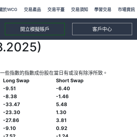
關於WCG
交易產品
交易平臺
交易須知
學習交易
市場資訊
開立模擬賬戶
客戶中心
2025)
一些指數的指數成份股在當日有或沒有除淨所致。
Long Swap
Short Swap
-9.51
-6.40
-8.38
-1.46
-33.47
5.48
-23.30
1.30
-27.86
3.81
-9.10
0.92
-7.52
-1.24