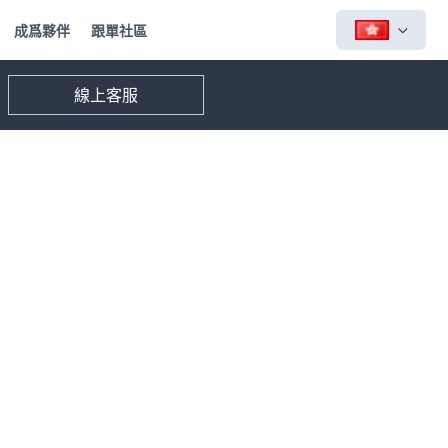
成爲夥伴
跟單社區
線上客服