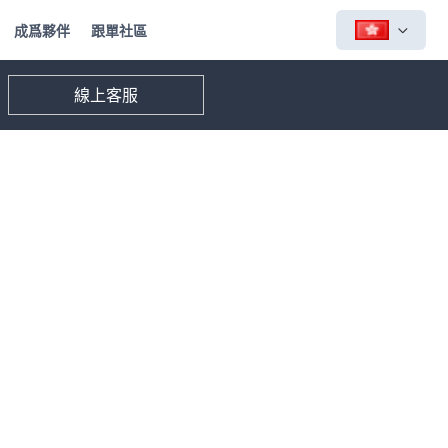
成爲夥伴
跟單社區
線上客服