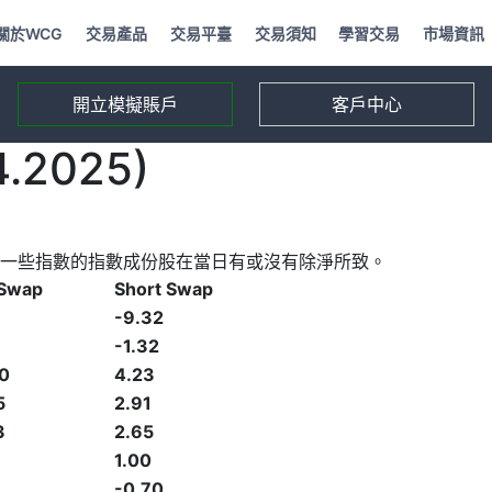
關於WCG
交易產品
交易平臺
交易須知
學習交易
市場資訊
開立模擬賬戶
客戶中心
2025)
一些指數的指數成份股在當日有或沒有除淨所致。
 Swap
Short Swap
-9.32
-1.32
0
4.23
5
2.91
3
2.65
1.00
-0.70