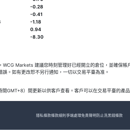
-0.28
-0.41
3
-1.18
0.94
-8.30
發，WCG Markets 建議您時刻管理好已經開立的倉位，並
漏或錯誤。如有更改恕不另行通知，一切以交易平臺為准。
北京時間GMT+8）間更新以供客戶查看。客戶可以在交易平臺的
隱私條款
條款細則
爭端處理
免責聲明
防止洗黑錢條款