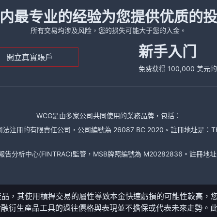
内最专业的经验为您提供优质的
所有交易均涉及风险，您的损失可能大于您的入金。
新手入门
開立真實賬戶
免费获得 100,000 美
WCG是由多家公司共同使用的業務品牌，包括：
責任公司，公司編號為 26087 BC 2020。註冊地址是：The Financial Se
析中心(FINTRAC)監管，MSB牌照編號為 M20282836。註冊地址是： 150-104
產品，其使用槓桿交易的屬性導致本金快速虧損的可能性較高，
金融衍生產品工具的過往價格與表現並不擔保或代表未來走勢。