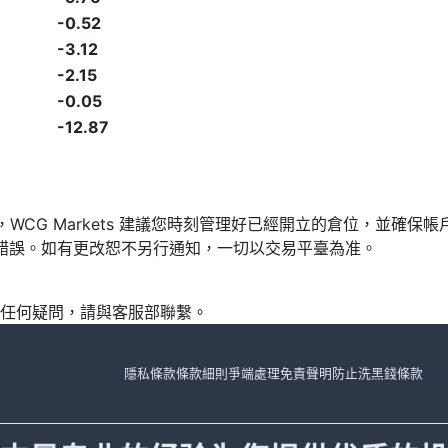
-0.52
-3.12
-2.15
-0.05
-12.87
發，WCG Markets 建議您時刻管理好已經開立的倉位，並
漏或錯誤。如有更改恕不另行通知，一切以交易平臺為准。
任何疑問，請與客服部聯繫。
隱私條款
條款細則
爭端處理
免責聲明
防止洗黑錢條款