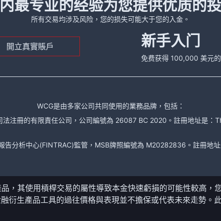
内最专业的经验为您提供优质的
所有交易均涉及风险，您的损失可能大于您的入金。
新手入门
開立真實賬戶
免费获得 100,000 美
WCG是由多家公司共同使用的業務品牌，包括：
責任公司，公司編號為 26087 BC 2020。註冊地址是：The Financial Se
析中心(FINTRAC)監管，MSB牌照編號為 M20282836。註冊地址是： 150-104
產品，其使用槓桿交易的屬性導致本金快速虧損的可能性較高，
金融衍生產品工具的過往價格與表現並不擔保或代表未來走勢。
。