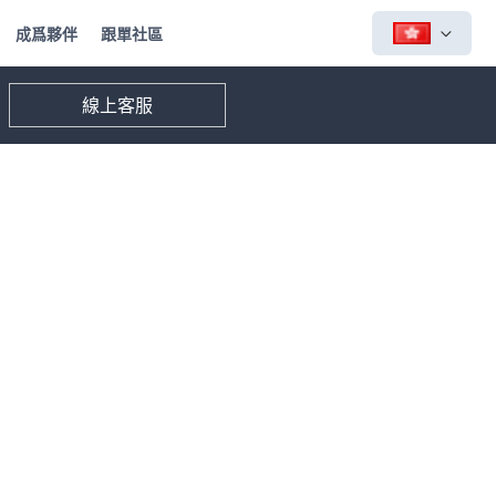
成爲夥伴
跟單社區
線上客服