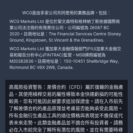
WCG是由多家公司共同使用的業務品牌，包括：
WCG Markets Ltd 是位於聖文森特和格林納丁斯依據國際商
業公司法注冊的有限責任公司，公司編號為 26087 BC
2020。註冊地址是：The Financial Services Centre Stoney
Ground, Kingstown, St.Vincent & the Grenadines.
WCG Markets Ltd 獲加拿大金融情報部門(FIU)加拿大金融交
易和報告分析中心(FINTRAC)監管，MSB牌照編號為
M20282836。註冊地址是： 150-10451 Shellbridge Way,
Richmond BC V6X 2W8, Canada.
高風險投資警告：差價合約（CFD）屬於復雜的金融產
品，其使用槓桿交易的屬性導致本金快速虧損的可能性
較高，您有可能因此被要求追加保證金。請在入市前先
了解差價合約的產品原理並考慮是否能夠承受此風險。
所有金融衍生產品工具的過往價格與表現並不擔保或代
表未來走勢。此類金融產品並不適合所有投資者，請務
必在入市前完全了解所有潛在的風險，並在有需要時尋