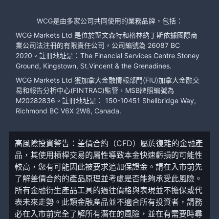
WCG是由多家公司共同使用的業務品牌，包括：
WCG Markets Ltd 是位於聖文森特和格林納丁斯依據國際商
業公司法注冊的有限責任公司，公司編號為 26087 BC
2020。註冊地址是：The Financial Services Centre Stoney
Ground, Kingstown, St.Vincent & the Grenadines.
WCG Markets Ltd 獲加拿大金融情報部門(FIU)加拿大金融交
易和報告分析中心(FINTRAC)監管，MSB牌照編號為
M20282836。註冊地址是： 150-10451 Shellbridge Way,
Richmond BC V6X 2W8, Canada.
高風險投資警告：差價合約（CFD）屬於復雜的金融產
品，其使用槓桿交易的屬性導致本金快速虧損的可能性
較高，您有可能因此被要求追加保證金。請在入市前先
了解差價合約的產品原理並考慮是否能夠承受此風險。
所有金融衍生產品工具的過往價格與表現並不擔保或代
表未來走勢。此類金融產品並不適合所有投資者，請務
必在入市前完全了解所有潛在的風險，並在有需要時尋