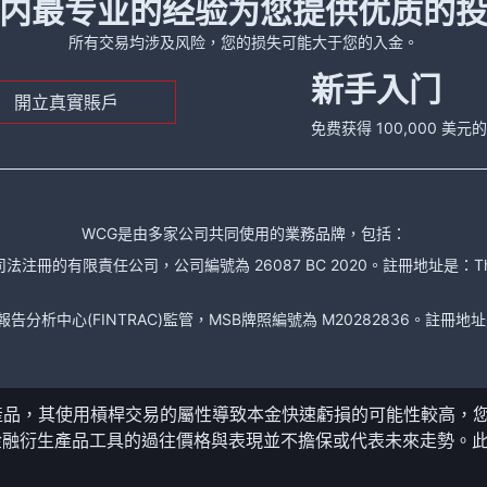
内最专业的经验为您提供优质的
所有交易均涉及风险，您的损失可能大于您的入金。
新手入门
開立真實賬戶
免费获得 100,000 美
WCG是由多家公司共同使用的業務品牌，包括：
責任公司，公司編號為 26087 BC 2020。註冊地址是：The Financial Se
析中心(FINTRAC)監管，MSB牌照編號為 M20282836。註冊地址是： 150-104
產品，其使用槓桿交易的屬性導致本金快速虧損的可能性較高，
金融衍生產品工具的過往價格與表現並不擔保或代表未來走勢。
。