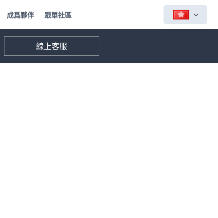
成爲夥伴
跟單社區
線上客服