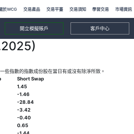
關於WCG
交易產品
交易平臺
交易須知
學習交易
市場資訊
開立模擬賬戶
客戶中心
2025)
一些指數的指數成份股在當日有或沒有除淨所致。
p
Short Swap
1.45
-1.46
-28.84
-3.42
-0.40
0.65
-1.44