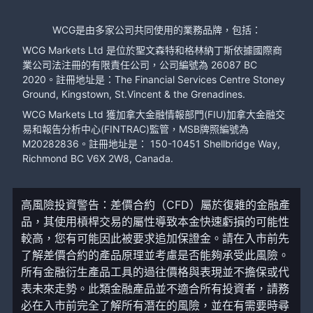
WCG是由多家公司共同使用的業務品牌，包括：
WCG Markets Ltd 是位於聖文森特和格林納丁斯依據國際商
業公司法注冊的有限責任公司，公司編號為 26087 BC
2020。註冊地址是：The Financial Services Centre Stoney
Ground, Kingstown, St.Vincent & the Grenadines.
WCG Markets Ltd 獲加拿大金融情報部門(FIU)加拿大金融交
易和報告分析中心(FINTRAC)監管，MSB牌照編號為
M20282836。註冊地址是： 150-10451 Shellbridge Way,
Richmond BC V6X 2W8, Canada.
高風險投資警告：差價合約（CFD）屬於復雜的金融產
品，其使用槓桿交易的屬性導致本金快速虧損的可能性
較高，您有可能因此被要求追加保證金。請在入市前先
了解差價合約的產品原理並考慮是否能夠承受此風險。
所有金融衍生產品工具的過往價格與表現並不擔保或代
表未來走勢。此類金融產品並不適合所有投資者，請務
必在入市前完全了解所有潛在的風險，並在有需要時尋