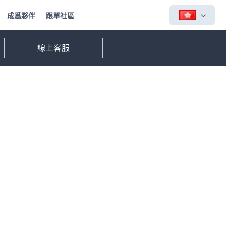
成爲夥伴
跟單社區
線上客服