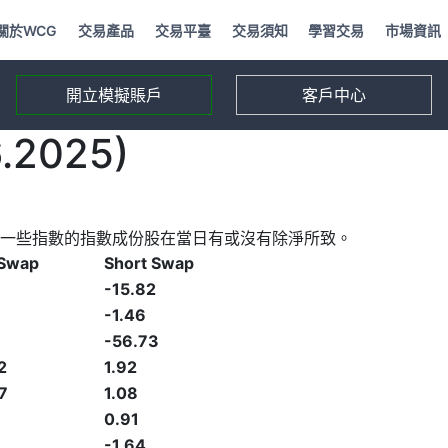
關於WCG
交易產品
交易平臺
交易須知
學習交易
市場資訊
開立模擬賬戶
客戶中心
2025)
一些指數的指數成份股在當日有或沒有除淨所致。
 Swap
Short Swap
-15.82
-1.46
-56.73
2
1.92
7
1.08
0.91
-1.64