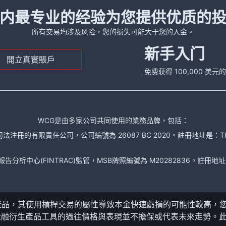
内最专业的经验为您提供优质的
所有交易均涉及风险，您的损失可能大于您的入金。
新手入门
開立真實賬戶
免费获得 100,000 美
WCG是由多家公司共同使用的業務品牌，包括：
責任公司，公司編號為 26087 BC 2020。註冊地址是：The Financial Se
析中心(FINTRAC)監管，MSB牌照編號為 M20282836。註冊地址是： 150-104
產品，其使用槓桿交易的屬性導致本金快速虧損的可能性較高，
金融衍生產品工具的過往價格與表現並不擔保或代表未來走勢。