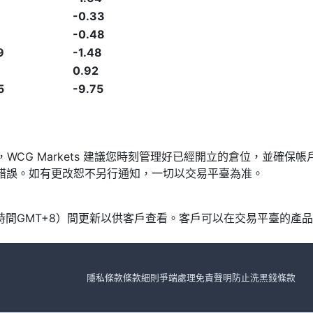
-0.33
-0.48
9
-1.48
0.92
5
-9.75
發，WCG Markets 建議您時刻管理好已經開立的倉位，並
漏或錯誤。如有更改恕不另行通知，一切以交易平臺為准。
北京時間GMT+8）間更新以供客戶查看。客戶可以在交易平臺的
隱私條款
條款細則
爭端處理
免責聲明
防止洗黑錢條款