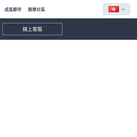
成爲夥伴
跟單社區
線上客服