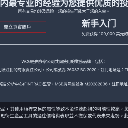
内最专业的经验为您提供优质的
所有交易均涉及风险，您的损失可能大于您的入金。
新手入门
開立真實賬戶
免费获得 100,000 美
WCG是由多家公司共同使用的業務品牌，包括：
責任公司，公司編號為 26087 BC 2020。註冊地址是：The Financial Se
析中心(FINTRAC)監管，MSB牌照編號為 M20282836。註冊地址是： 150-104
產品，其使用槓桿交易的屬性導致本金快速虧損的可能性較高，
金融衍生產品工具的過往價格與表現並不擔保或代表未來走勢。
。