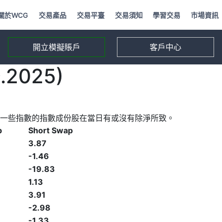
關於WCG
交易產品
交易平臺
交易須知
學習交易
市場資訊
開立模擬賬戶
客戶中心
2025)
一些指數的指數成份股在當日有或沒有除淨所致。
p
Short Swap
3.87
-1.46
-19.83
1.13
3.91
-2.98
-1.33