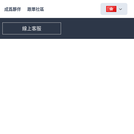
成爲夥伴
跟單社區
線上客服