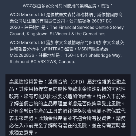
WCG是由多家公司共同使用的業務品牌，包括：
WCG Markets Ltd 是位於聖文森特和格林納丁斯依據國際商
業公司法注冊的有限責任公司，公司編號為 26087 BC
2020。註冊地址是：The Financial Services Centre Stoney
Ground, Kingstown, St.Vincent & the Grenadines.
WCG Markets Ltd 獲加拿大金融情報部門(FIU)加拿大金融交
易和報告分析中心(FINTRAC)監管，MSB牌照編號為
M20282836。註冊地址是： 150-10451 Shellbridge Way,
Richmond BC V6X 2W8, Canada.
高風險投資警告：差價合約（CFD）屬於復雜的金融產
品，其使用槓桿交易的屬性導致本金快速虧損的可能性
較高，您有可能因此被要求追加保證金。請在入市前先
了解差價合約的產品原理並考慮是否能夠承受此風險。
所有金融衍生產品工具的過往價格與表現並不擔保或代
表未來走勢。此類金融產品並不適合所有投資者，請務
必在入市前完全了解所有潛在的風險，並在有需要時尋
求獨立意見。