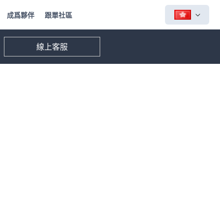
成爲夥伴
跟單社區
線上客服