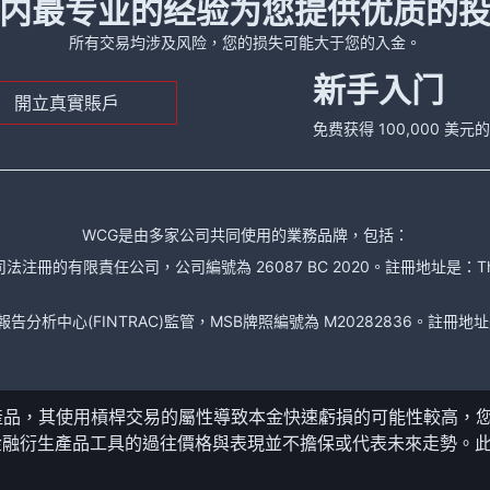
内最专业的经验为您提供优质的
所有交易均涉及风险，您的损失可能大于您的入金。
新手入门
開立真實賬戶
免费获得 100,000 美
WCG是由多家公司共同使用的業務品牌，包括：
責任公司，公司編號為 26087 BC 2020。註冊地址是：The Financial Se
析中心(FINTRAC)監管，MSB牌照編號為 M20282836。註冊地址是： 150-104
產品，其使用槓桿交易的屬性導致本金快速虧損的可能性較高，
金融衍生產品工具的過往價格與表現並不擔保或代表未來走勢。
。