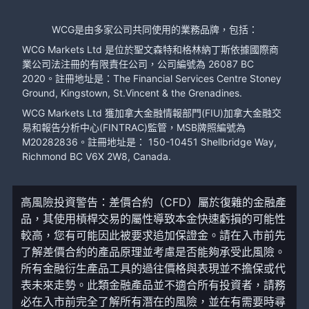
WCG是由多家公司共同使用的業務品牌，包括：
WCG Markets Ltd 是位於聖文森特和格林納丁斯依據國際商
業公司法注冊的有限責任公司，公司編號為 26087 BC
2020。註冊地址是：The Financial Services Centre Stoney
Ground, Kingstown, St.Vincent & the Grenadines.
WCG Markets Ltd 獲加拿大金融情報部門(FIU)加拿大金融交
易和報告分析中心(FINTRAC)監管，MSB牌照編號為
M20282836。註冊地址是： 150-10451 Shellbridge Way,
Richmond BC V6X 2W8, Canada.
高風險投資警告：差價合約（CFD）屬於復雜的金融產
品，其使用槓桿交易的屬性導致本金快速虧損的可能性
較高，您有可能因此被要求追加保證金。請在入市前先
了解差價合約的產品原理並考慮是否能夠承受此風險。
所有金融衍生產品工具的過往價格與表現並不擔保或代
表未來走勢。此類金融產品並不適合所有投資者，請務
必在入市前完全了解所有潛在的風險，並在有需要時尋