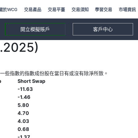
關於WCG
交易產品
交易平臺
交易須知
學習交易
市場資訊
開立模擬賬戶
客戶中心
2025)
一些指數的指數成份股在當日有或沒有除淨所致。
p
Short Swap
-11.63
-1.46
5.80
4.70
4.03
0.68
-1.37