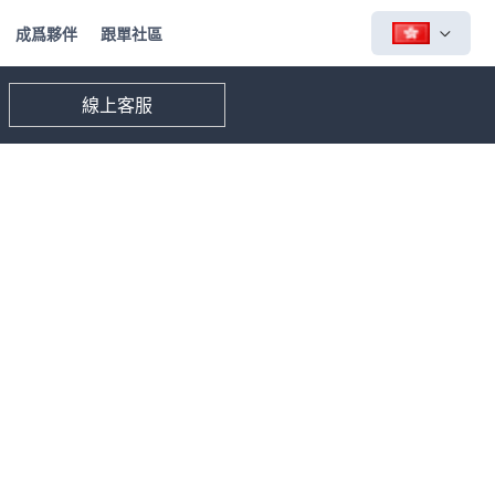
成爲夥伴
跟單社區
線上客服