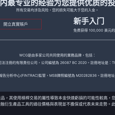
内最专业的经验为您提供优质的
所有交易均涉及风险，您的损失可能大于您的入金。
新手入门
開立真實賬戶
免费获得 100,000 美
WCG是由多家公司共同使用的業務品牌，包括：
責任公司，公司編號為 26087 BC 2020。註冊地址是：The Financial Se
析中心(FINTRAC)監管，MSB牌照編號為 M20282836。註冊地址是： 150-104
產品，其使用槓桿交易的屬性導致本金快速虧損的可能性較高，
金融衍生產品工具的過往價格與表現並不擔保或代表未來走勢。
。