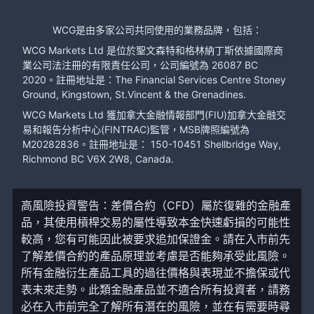
WCG是由多家公司共同使用的業務品牌，包括：
WCG Markets Ltd 是位於聖文森特和格林納丁斯依據國際商
業公司法注冊的有限責任公司，公司編號為 26087 BC
2020。註冊地址是：The Financial Services Centre Stoney
Ground, Kingstown, St.Vincent & the Grenadines.
WCG Markets Ltd 獲加拿大金融情報部門(FIU)加拿大金融交
易和報告分析中心(FINTRAC)監管，MSB牌照編號為
M20282836。註冊地址是： 150-10451 Shellbridge Way,
Richmond BC V6X 2W8, Canada.
高風險投資警告：差價合約（CFD）屬於復雜的金融產
品，其使用槓桿交易的屬性導致本金快速虧損的可能性
較高，您有可能因此被要求追加保證金。請在入市前先
了解差價合約的產品原理並考慮是否能夠承受此風險。
所有金融衍生產品工具的過往價格與表現並不擔保或代
表未來走勢。此類金融產品並不適合所有投資者，請務
必在入市前完全了解所有潛在的風險，並在有需要時尋