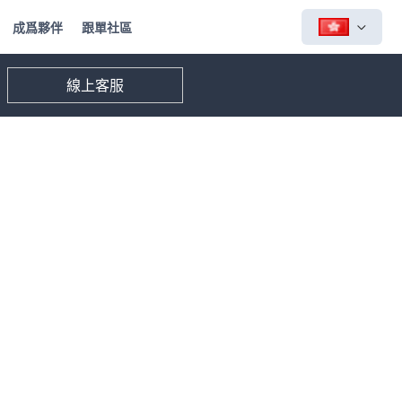
成爲夥伴
跟單社區
線上客服