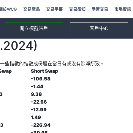
關於WCG
交易產品
交易平臺
交易須知
學習交易
市場資訊
開立模擬賬戶
客戶中心
2024)
一些指數的指數成份股在當日有或沒有除淨所致。
 Swap
Short Swap
-106.58
-1.44
3
9.38
-22.66
-12.99
1.49
43
-226.94
-30.98