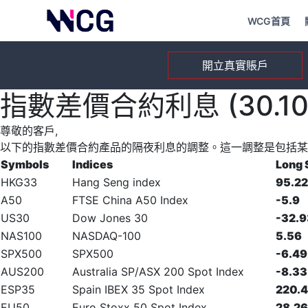
WCG首頁
開立真實賬戶
指數差價合約利息 (30.10.
尊敬的客戶,
以下的指數差價合約產品的隔夜利息的調整。這一調整是包括某
Symbols
Indices
Long
HKG33
Hang Seng index
95.22
A50
FTSE China A50 Index
-5.9
US30
Dow Jones 30
-32.9
NAS100
NASDAQ-100
5.56
SPX500
SPX500
-6.49
AUS200
Australia SP/ASX 200 Spot Index
-8.33
ESP35
Spain IBEX 35 Spot Index
220.
EU50
Euro Stoxx 50 Spot Index
28.26