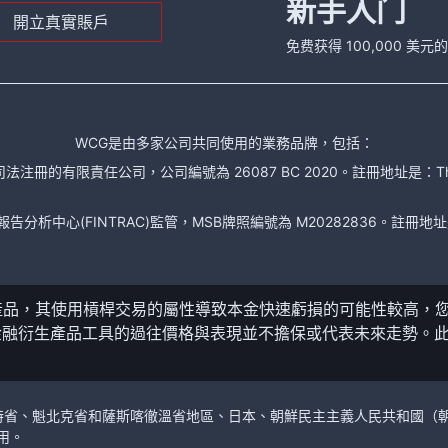
新手入门
開立真實賬戶
免费获得 100,000 美
WCG是由多家公司共同使用的業務品牌，包括：
責任公司，公司編號為 26087 BC 2020。註冊地址是：The Financial Se
析中心(FINTRAC)監管，MSB牌照編號為 M20282836。註冊地址是： 150-104
產品，其使用槓桿交易的屬性導致本金快速虧損的可能性較高，
金融衍生產品工具的過往價格與表現並不擔保或代表未來走勢。
。
加拿大的卑詩省、魁北克省和薩斯喀徹溫省地區、日本、朝鮮民主主義人民共和
用。