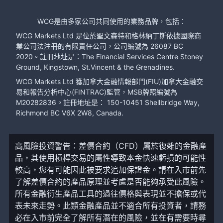
WCG是由多家公司共同使用的業務品牌，包括：
WCG Markets Ltd 是位於聖文森特和格林納丁斯依據國際商
業公司法注冊的有限責任公司，公司編號為 26087 BC
2020。註冊地址是：The Financial Services Centre Stoney
Ground, Kingstown, St.Vincent & the Grenadines.
WCG Markets Ltd 獲加拿大金融情報部門(FIU)加拿大金融交
易和報告分析中心(FINTRAC)監管，MSB牌照編號為
M20282836。註冊地址是： 150-10451 Shellbridge Way,
Richmond BC V6X 2W8, Canada.
高風險投資警告：差價合約（CFD）屬於復雜的金融產
品，其使用槓桿交易的屬性導致本金快速虧損的可能性
較高，您有可能因此被要求追加保證金。請在入市前先
了解差價合約的產品原理並考慮是否能夠承受此風險。
所有金融衍生產品工具的過往價格與表現並不擔保或代
表未來走勢。此類金融產品並不適合所有投資者，請務
必在入市前完全了解所有潛在的風險，並在有需要時尋