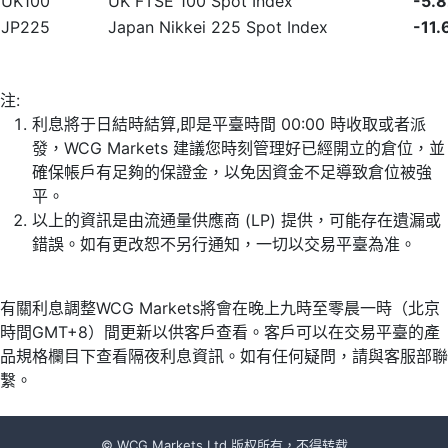
UK100
UK FTSE 100 Spot Index
-5.
JP225
Japan Nikkei 225 Spot Index
-11.
注:
利息將于日結時結算,即是平臺時間 00:00 時收取或者派
發，WCG Markets 建議您時刻管理好已經開立的倉位，並
確保帳戶有足夠的保證金，以免因資金不足導致倉位被強
平。
以上的資訊是由流通量供應商 (LP) 提供，可能存在遺漏或
錯誤。如有更改恕不另行通知，一切以交易平臺為准。
有關利息調整WCG Markets將會在晚上九時至零晨一時（北京
時間GMT+8）間更新以供客戶查看。客戶可以在交易平臺的產
品規格欄目下查看隔夜利息資訊。如有任何疑問，請與客服部聯
繫。
© WCG Markets Ltd 版权所有，不得转载