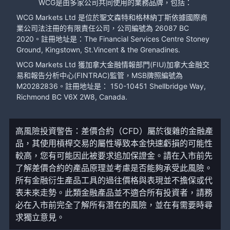
WCG是由多家公司共同使用的業務品牌，包括：
WCG Markets Ltd 是位於聖文森特和格林納丁斯依據國際商
業公司法注冊的有限責任公司，公司編號為 26087 BC
2020。註冊地址是：The Financial Services Centre Stoney
Ground, Kingstown, St.Vincent & the Grenadines.
WCG Markets Ltd 獲加拿大金融情報部門(FIU)加拿大金融交
易和報告分析中心(FINTRAC)監管，MSB牌照編號為
M20282836。註冊地址是： 150-10451 Shellbridge Way,
Richmond BC V6X 2W8, Canada.
高風險投資警告：差價合約（CFD）屬於復雜的金融產
品，其使用槓桿交易的屬性導致本金快速虧損的可能性
較高，您有可能因此被要求追加保證金。請在入市前先
了解差價合約的產品原理並考慮是否能夠承受此風險。
所有金融衍生產品工具的過往價格與表現並不擔保或代
表未來走勢。此類金融產品並不適合所有投資者，請務
必在入市前完全了解所有潛在的風險，並在有需要時尋
求獨立意見。