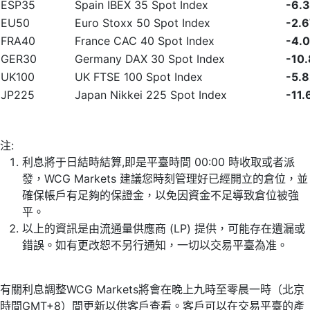
ESP35
Spain IBEX 35 Spot Index
-6.
EU50
Euro Stoxx 50 Spot Index
-2.
FRA40
France CAC 40 Spot Index
-4.
GER30
Germany DAX 30 Spot Index
-10
UK100
UK FTSE 100 Spot Index
-5.
JP225
Japan Nikkei 225 Spot Index
-11.
注:
利息將于日結時結算,即是平臺時間 00:00 時收取或者派
發，WCG Markets 建議您時刻管理好已經開立的倉位，並
確保帳戶有足夠的保證金，以免因資金不足導致倉位被強
平。
以上的資訊是由流通量供應商 (LP) 提供，可能存在遺漏或
錯誤。如有更改恕不另行通知，一切以交易平臺為准。
有關利息調整WCG Markets將會在晚上九時至零晨一時（北京
時間GMT+8）間更新以供客戶查看。客戶可以在交易平臺的產