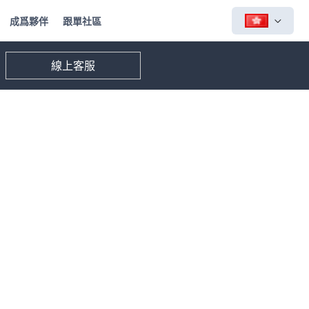
成爲夥伴
跟單社區
線上客服