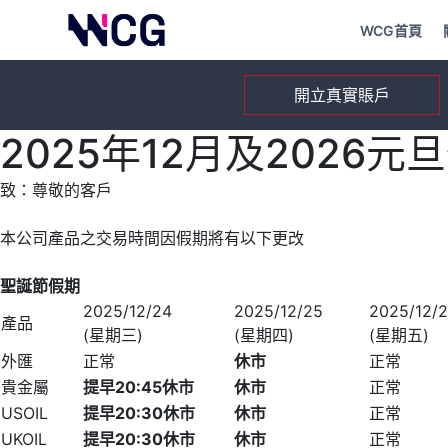
WCG首頁
開立真實賬戶
2025年12月及2026元
致：尊敬的客戶
本公司產品之交易時間因假期將有以下更改
聖誕節假期
2025/12/24
2025/12/25
2025/12/
產品
(星期三)
(星期四)
(星期五)
外匯
正常
休市
正常
貴金屬
提早
20
:
45
休市
休市
正常
USOIL
提早
20
:
30
休市
休市
正常
UKOIL
提早
20
:
30
休市
休市
正常