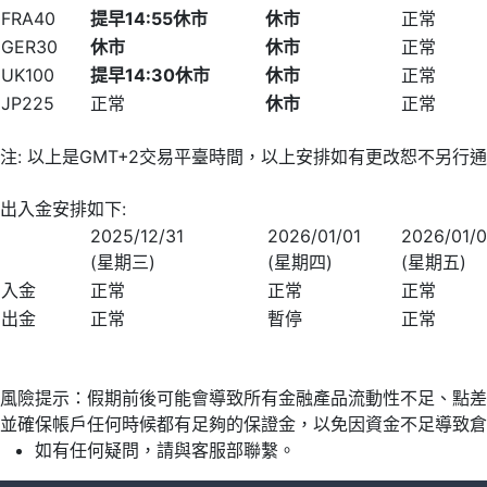
FRA40
提早
14
:
55
休市
休市
正常
GER30
休市
休市
正常
UK100
提早
14
:
30
休市
休市
正常
JP225
正常
休市
正常
注: 以上是GMT+2交易平臺時間，以上安排如有更改恕不另行
出入金安排如下:
2025/12/31
2026/01/01
2026/01/
(星期三)
(星期四)
(星期五)
入金
正常
正常
正常
出金
正常
暫停
正常
風險提示：假期前後可能會導致所有金融產品流動性不足、點差擴
並確保帳戶任何時候都有足夠的保證金，以免因資金不足導致倉
如有任何疑問，請與客服部聯繫。