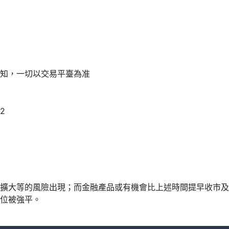
通知，一切以交易平臺為准
02
大等的風險出現；而金融產品或有機會比上述時間提早收市及延遲開
位被強平。