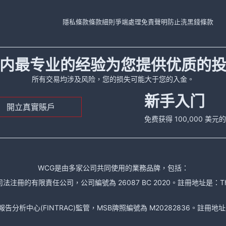
隱私條款
條款細則
爭端處理
免責聲明
防止洗黑錢條款
内最专业的经验为您提供优质的
所有交易均涉及风险，您的损失可能大于您的入金。
新手入门
開立真實賬戶
免费获得 100,000 美
WCG是由多家公司共同使用的業務品牌，包括：
責任公司，公司編號為 26087 BC 2020。註冊地址是：The Financial Se
析中心(FINTRAC)監管，MSB牌照編號為 M20282836。註冊地址是： 150-104